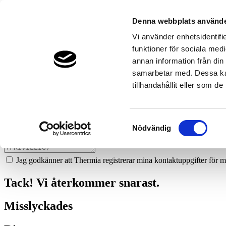
40
sa-vvs-knislinge
Denna webbplats använde
Prata med en expert
Vi använder enhetsidentifie
funktioner för sociala medi
Vi ger dig gärna goda råd - helt kostnadsfritt.
annan information från din
044-614 11
samarbetar med. Dessa kan
tillhandahållit eller som d
Boka ett hembesök
Vi hjälper dig att räkna ut mycket du kan spara med en värmepump!
Samtyckesval
Nödvändig
Jag godkänner att Thermia registrerar mina kontaktuppgifter för m
Tack! Vi återkommer snarast.
Misslyckades