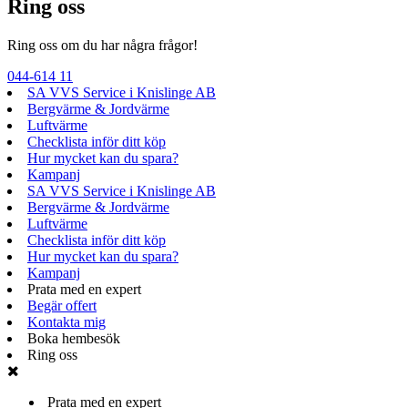
Ring oss
Ring oss om du har några frågor!
044-614 11
SA VVS Service i Knislinge AB
Bergvärme & Jordvärme
Luftvärme
Checklista inför ditt köp
Hur mycket kan du spara?
Kampanj
SA VVS Service i Knislinge AB
Bergvärme & Jordvärme
Luftvärme
Checklista inför ditt köp
Hur mycket kan du spara?
Kampanj
Prata med en expert
Begär offert
Kontakta mig
Boka hembesök
Ring oss
Prata med en expert