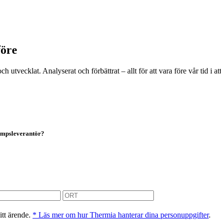
före
t och utvecklat. Analyserat och förbättrat – allt för att vara före vår ti
pumpsleverantör?
itt ärende.
* Läs mer om hur Thermia hanterar dina personuppgifter
.