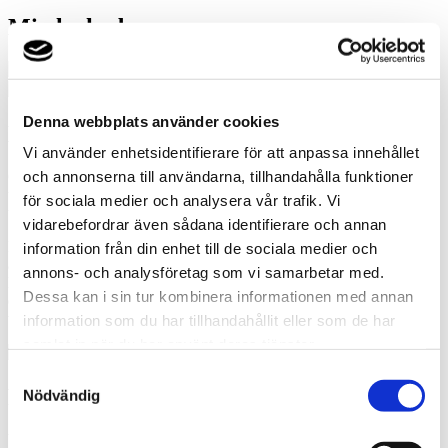
Misslyckades
Denna webbplats använder cookies
Luftvärme
Vi använder enhetsidentifierare för att anpassa innehållet
och annonserna till användarna, tillhandahålla funktioner
Genom att använda en luftvärmepump kan du sänka dina
uppvärmningskostnader. Du slipper borra eller gräva. I stället tar du
för sociala medier och analysera vår trafik. Vi
upp energi direkt från omgivningsluften med hjälp av en luftmodul.
vidarebefordrar även sådana identifierare och annan
För att få ett komplett system som täcker hela värmebehovet och
information från din enhet till de sociala medier och
även ger varmvatten krävs att luftvärmepumpen är en så kallad
annons- och analysföretag som vi samarbetar med.
luft/vatten-värmepump. En luft/luft-värmepump bör endast ses som
Dessa kan i sin tur kombinera informationen med annan
ett komplement till annan uppvärmning och klarar inte att producera
varmvatten.
information som du har tillhandahållit eller som de har
samlat in när du har använt deras tjänster.
Samtyckesval
Fördelar med luftvärmepump
Nödvändig
Vill du slippa borrning eller gräving efter bergvärme och