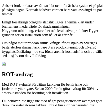
Arbetet brukar klaras av rätt snabbt och ofta är hela systemet på plats
på några dagar. Normalt behöver värmen bara vara avstängd ett par
timmar.
Enligt försäkringsbolagens statistik ligger Thermia klart under
branschens medelvärde för skadeanmälningar.
Noggrann utbildning, erfarenhet och kvalitativa produkter lägger
grunden för en installation som håller år efter år.
Om något mot förmodan skulle krångla får du hjälp av Sveriges
bästa återförsäljarnät tack vare 3 års produktgaranti och 16-årig
trygghetsförsäkring – de sex första åren är kostnadsfria och du väljer
sedan själv om du vill förlänga.
ROT-avdrag
Med ROT-avdraget förbättras kalkylen för bergvärme och
jordvärme ytterligare. Sedan 2009 får du göra avdrag för 30% av
arbetskostnaden för borrning och installation.
Du behöver inte ligga ute med några pengar eftersom avdraget görs
direkt på installatörens faktura. Exakt hur stor besparingen blir