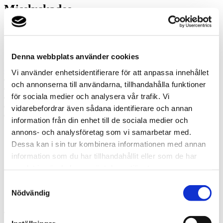
Misslyckades
Ring oss
Ring oss om du har några frågor!
Denna webbplats använder cookies
070-410 43 08
Vi använder enhetsidentifierare för att anpassa innehållet
Prata med en expert
och annonserna till användarna, tillhandahålla funktioner
Begär offert
för sociala medier och analysera vår trafik. Vi
Kontakta mig
Boka hembesök
vidarebefordrar även sådana identifierare och annan
Ring oss
information från din enhet till de sociala medier och
annons- och analysföretag som vi samarbetar med.
Prata med en expert
Dessa kan i sin tur kombinera informationen med annan
Begär offert
information som du har tillhandahållit eller som de har
Kontakta mig
samlat in när du har använt deras tjänster.
Boka hembesök
Ring oss
Samtyckesval
Kontakt
Nödvändig