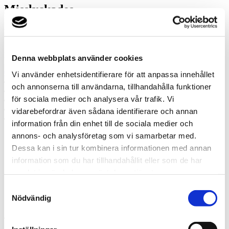
Misslyckades
Ring oss
Ring oss om du har några frågor!
Denna webbplats använder cookies
0477-20240
Vi använder enhetsidentifierare för att anpassa innehållet
Prata med en expert
och annonserna till användarna, tillhandahålla funktioner
Begär offert
för sociala medier och analysera vår trafik. Vi
Kontakta mig
Boka hembesök
vidarebefordrar även sådana identifierare och annan
Ring oss
information från din enhet till de sociala medier och
annons- och analysföretag som vi samarbetar med.
Prata med en expert
Dessa kan i sin tur kombinera informationen med annan
Begär offert
information som du har tillhandahållit eller som de har
Kontakta mig
samlat in när du har använt deras tjänster.
Boka hembesök
Ring oss
Samtyckesval
Kontakt
Nödvändig