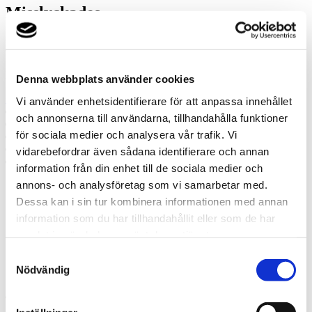
Misslyckades
Ring oss
Ring oss om du har några frågor!
Denna webbplats använder cookies
+46 70 3116735
Vi använder enhetsidentifierare för att anpassa innehållet
Prata med en expert
och annonserna till användarna, tillhandahålla funktioner
Begär offert
för sociala medier och analysera vår trafik. Vi
Kontakta mig
Boka hembesök
vidarebefordrar även sådana identifierare och annan
Ring oss
information från din enhet till de sociala medier och
annons- och analysföretag som vi samarbetar med.
Prata med en expert
Dessa kan i sin tur kombinera informationen med annan
Begär offert
information som du har tillhandahållit eller som de har
Kontakta mig
samlat in när du har använt deras tjänster.
Boka hembesök
Ring oss
Samtyckesval
Kontakt
Nödvändig