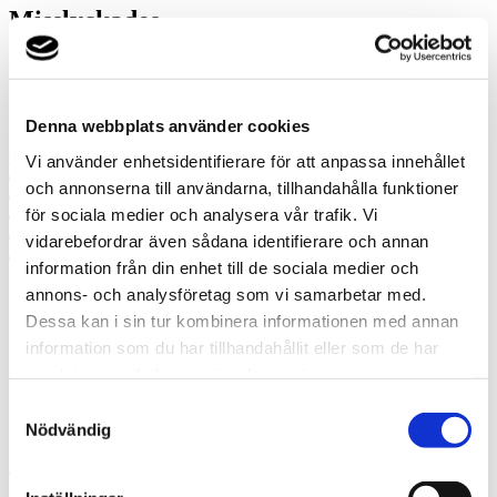
Misslyckades
Ring oss
Ring oss om du har några frågor!
Denna webbplats använder cookies
076-005 83 50
Vi använder enhetsidentifierare för att anpassa innehållet
Prata med en expert
och annonserna till användarna, tillhandahålla funktioner
Begär offert
för sociala medier och analysera vår trafik. Vi
Kontakta mig
Boka hembesök
vidarebefordrar även sådana identifierare och annan
Ring oss
information från din enhet till de sociala medier och
annons- och analysföretag som vi samarbetar med.
Prata med en expert
Dessa kan i sin tur kombinera informationen med annan
Begär offert
information som du har tillhandahållit eller som de har
Kontakta mig
samlat in när du har använt deras tjänster.
Boka hembesök
Ring oss
Samtyckesval
Kontakt
Nödvändig