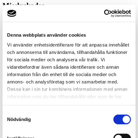
Misslyckades
Ring oss
Ring oss om du har några frågor!
Denna webbplats använder cookies
0520-823 84
Vi använder enhetsidentifierare för att anpassa innehållet
Prata med en expert
och annonserna till användarna, tillhandahålla funktioner
Begär offert
för sociala medier och analysera vår trafik. Vi
Kontakta mig
Boka hembesök
vidarebefordrar även sådana identifierare och annan
Ring oss
information från din enhet till de sociala medier och
annons- och analysföretag som vi samarbetar med.
Prata med en expert
Dessa kan i sin tur kombinera informationen med annan
Begär offert
information som du har tillhandahållit eller som de har
Kontakta mig
samlat in när du har använt deras tjänster.
Boka hembesök
Ring oss
Samtyckesval
Kontakt
Nödvändig