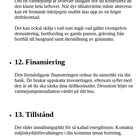
Om en värmepump är avsevärt billigare bör du kontrollera att
den klarar hela behovet. När dyr tillsatsvärme måste aktiveras
kan ett frestande inköpspris snabbt ätas upp av en högre
driftskostnad.
Det kan också skilja i vad som ingår vad gäller exempelvis
demontering, bortforsling av gamla pannor, grävning från
borrhål till husgrund samt återställning av gräsmatta.
12. Finansiering
Den förmånligaste finansieringen ordnar du sannolikt via din
bank. De brukar uppskatta investeringen, eftersom syftet med
den är att du ska sänka dina driftkostnader. Dessutom höjer en
värmepumpsinstallation värdet på ditt hus.
13. Tillstånd
Det råder anmälningsplikt för så kallad energibrunn. Kontakta
miljöskyddsförvaltningen i din kommun innan borrning,