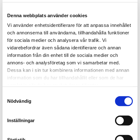
Vilket energibehov har huset? Hur många bor i huset? Finns
det till exempel tonårsbarn som förbrukar mycket varmvatten
Denna webbplats använder cookies
eller äldre människor som vill ha en extra hög
inomhustemperatur? Det gäller att anpassa storleken på din
Vi använder enhetsidentifierare för att anpassa innehållet
värmepump efter husets behov.
och annonserna till användarna, tillhandahålla funktioner
för sociala medier och analysera vår trafik. Vi
vidarebefordrar även sådana identifierare och annan
6. Dimensionering
information från din enhet till de sociala medier och
annons- och analysföretag som vi samarbetar med.
Dimensioneringen är mycket viktig eftersom din värmepump
Dessa kan i sin tur kombinera informationen med annan
ska:
a) Värma ditt hus på ett lönsamt sätt under hela året.
information som du har tillhandahållit eller som de har
b) Hantera även de allra kallaste dagarna.
samlat in när du har använt deras tjänster.
En större värmepump ger en högre investeringskostnad, men
Samtyckesval
en lägre driftskostnad. Med en för liten värmepump blir det
Nödvändig
tvärtom. En korrekt dimensionering har en optimal balans
mellan investering och driftskostnad.
Inställningar
7. Förväntade besparingar
Statistik