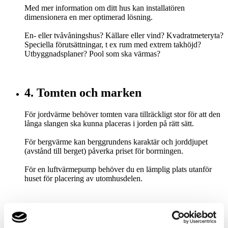
Med mer information om ditt hus kan installatören
dimensionera en mer optimerad lösning.
En- eller tvåvåningshus? Källare eller vind? Kvadratmeteryta?
Speciella förutsättningar, t ex rum med extrem takhöjd?
Utbyggnadsplaner? Pool som ska värmas?
4. Tomten och marken
För jordvärme behöver tomten vara tillräckligt stor för att den
långa slangen ska kunna placeras i jorden på rätt sätt.
För bergvärme kan berggrundens karaktär och jorddjupet
(avstånd till berget) påverka priset för borrningen.
För en luftvärmepump behöver du en lämplig plats utanför
huset för placering av utomhusdelen.
5. Värme- och varmvattenbehov