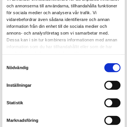
och annonserna till användarna, tillhandahålla funktioner
för sociala medier och analysera vår trafik. Vi
Prata med en expert
vidarebefordrar även sådana identifierare och annan
Begär offert
Kontakta mig
information från din enhet till de sociala medier och
Boka hembesök
annons- och analysföretag som vi samarbetar med.
Ring oss
Dessa kan i sin tur kombinera informationen med annan
Kontakt
Meny
information som du har tillhandahållit eller som de har
samlat in när du har använt deras tjänster.
Samtyckesval
Nödvändig
Inställningar
Stora Mellby Rör AB
Certifierad Thermiainstallatör, Sollebrunn,
Statistik
Trollhättan, Alingsås
Marknadsföring