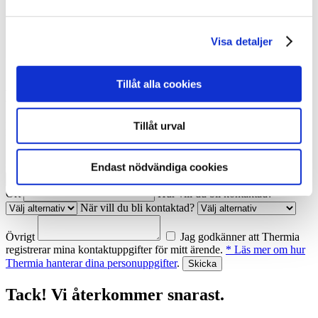
Visa detaljer
Tillåt alla cookies
Kontakta mig
Tillåt urval
Fyll i uppgifterna nedan, så återkommer vi till dig. Ange under
'övrigt' om det gäller offert eller något annat ärende.
Namn
Telefon
Endast nödvändiga cookies
E-post
Ort
Hur vill du bli kontaktad?
När vill du bli kontaktad?
Övrigt
Jag godkänner att Thermia
registrerar mina kontaktuppgifter för mitt ärende.
* Läs mer om hur
Thermia hanterar dina personuppgifter
.
Tack! Vi återkommer snarast.