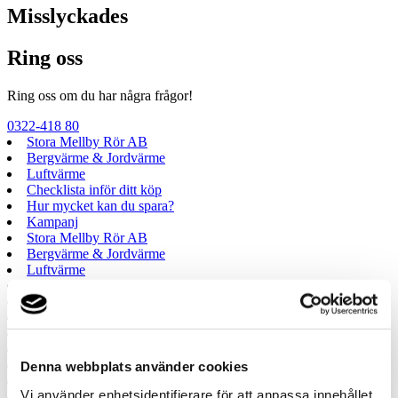
Misslyckades
Ring oss
Ring oss om du har några frågor!
0322-418 80
Stora Mellby Rör AB
Bergvärme & Jordvärme
Luftvärme
Checklista inför ditt köp
Hur mycket kan du spara?
Kampanj
Stora Mellby Rör AB
Bergvärme & Jordvärme
Luftvärme
Checklista inför ditt köp
Hur mycket kan du spara?
Kampanj
Prata med en expert
Begär offert
Kontakta mig
Denna webbplats använder cookies
Boka hembesök
Vi använder enhetsidentifierare för att anpassa innehållet
Ring oss