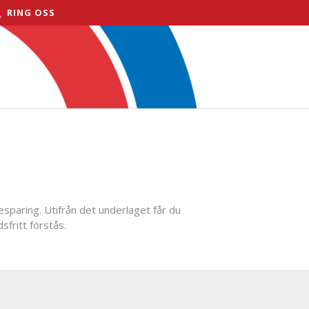
RING OSS
esparing. Utifrån det underlaget får du
sfritt förstås.