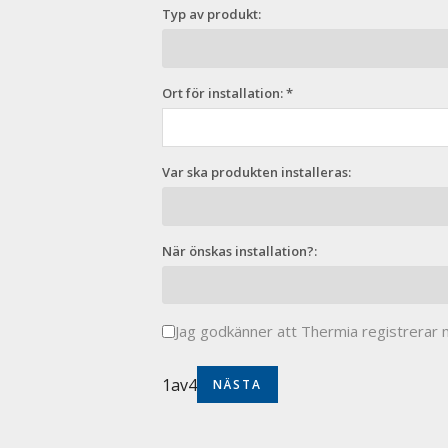
Typ av produkt:
Ort för installation: *
Var ska produkten installeras:
När önskas installation?:
Jag godkänner att Thermia registrerar m
1
av
4