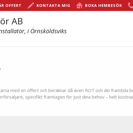
ÄR OFFERT
KONTAKTA MIG
BOKA HEMBESÖK
ör AB
nstallatör, i Örnsköldsviks
?
ig gärna med en offert och beräknar då även ROT och din framtida b
örsäljare, specifikt framtagen för just dina behov – helt kostnad