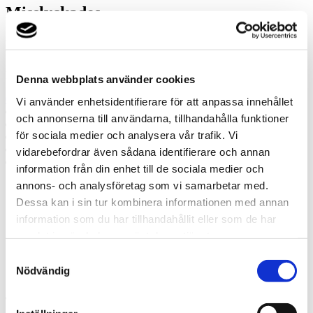
Misslyckades
Ring oss
Ring oss om du har några frågor!
Denna webbplats använder cookies
036-91700
Vi använder enhetsidentifierare för att anpassa innehållet
Prata med en expert
och annonserna till användarna, tillhandahålla funktioner
Begär offert
för sociala medier och analysera vår trafik. Vi
Kontakta mig
Boka hembesök
vidarebefordrar även sådana identifierare och annan
Ring oss
information från din enhet till de sociala medier och
annons- och analysföretag som vi samarbetar med.
Prata med en expert
Dessa kan i sin tur kombinera informationen med annan
Begär offert
information som du har tillhandahållit eller som de har
Kontakta mig
samlat in när du har använt deras tjänster.
Boka hembesök
Ring oss
Samtyckesval
Kontakt
Nödvändig