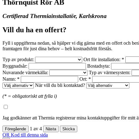
Thörnquist Rör AB
Certifierad Thermiainstallatör, Karlskrona
Vill du ha en offert?
Fyll i uppgifterna nedan, så hjälper vi dig gärna med en offert och be
framtagen för just dina behov – helt kostnadsfritt förstås.
Typ av produkt:
Ort för installation: *
Byggnadsår:
Bostadsyta:
Nuvarande värmekälla:
Typ av värmesystem:
Namn: *
Ort: *
När vill du bli kontaktad?
(* = obligatoriskt att fylla i)
Jag godkänner att Thermia registrerar mina kontaktuppgifter för mitt 
1
av
4
QR Kod till denna sida