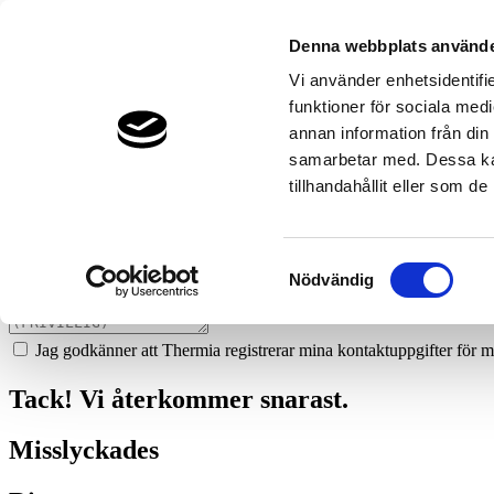
158
thornquist-ror-ab
Denna webbplats använde
Prata med en expert
Vi använder enhetsidentifie
funktioner för sociala medi
Vi ger dig gärna goda råd - helt kostnadsfritt.
annan information från din
0455-206 82
samarbetar med. Dessa kan
tillhandahållit eller som d
Boka ett hembesök
Vi hjälper dig att räkna ut mycket du kan spara med en värmepump!
Samtyckesval
Nödvändig
Jag godkänner att Thermia registrerar mina kontaktuppgifter för m
Tack! Vi återkommer snarast.
Misslyckades