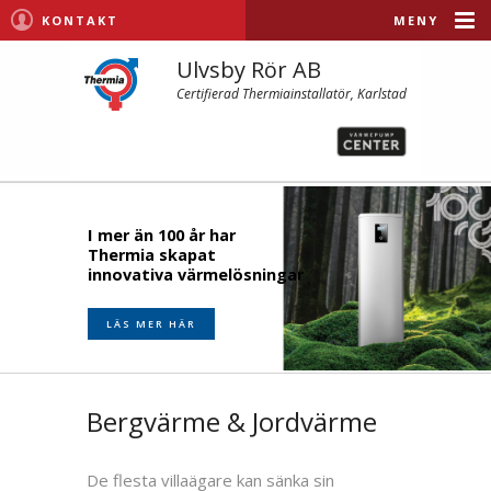
KONTAKT
MENY
Ulvsby Rör AB
Certifierad Thermiainstallatör, Karlstad
I mer än 100 år har
Thermia skapat
innovativa värmelösningar
LÄS MER HÄR
Bergvärme & Jordvärme
De flesta villaägare kan sänka sin