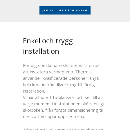
JAG VILL HA RÅDGIVNING
Enkel och trygg
installation
För dig som köpare ska det vara enkelt
att installera värmepump. Thermia
använder kvalificerade personer längs
hela kedjan från tillverkning till färdig
installation.
Vi har alltid ett totalansvar och ser till att
varje moment i installationen sköts enligt
skolboken, från första dimensionering till
dess att vi sopar upp resterna.
Arbetet brukar klaras av rätt snabbt och