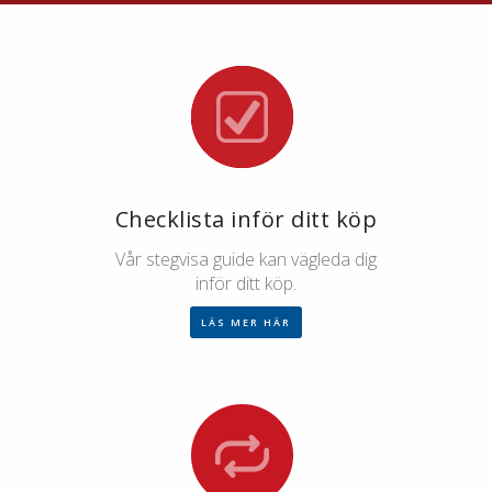
Checklista inför ditt köp
Vår stegvisa guide kan vägleda dig
inför ditt köp.
LÄS MER HÄR