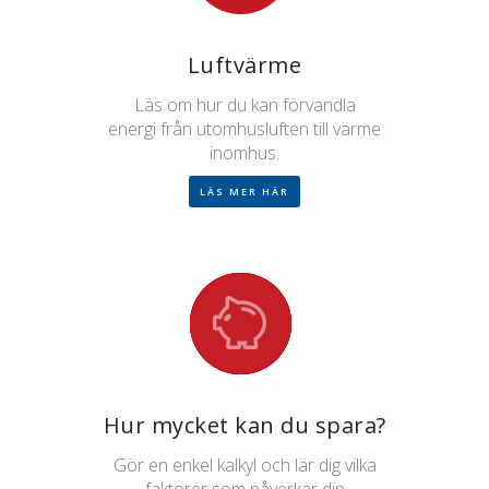
Luftvärme
Läs om hur du kan förvandla
energi från utomhusluften till värme
inomhus.
LÄS MER HÄR
Hur mycket kan du spara?
Gör en enkel kalkyl och lär dig vilka
faktorer som påverkar din