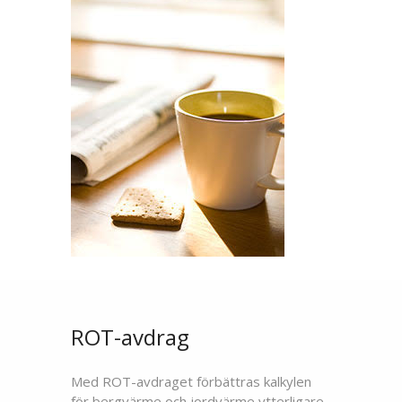
ROT-avdrag
Med ROT-avdraget förbättras kalkylen
för bergvärme och jordvärme ytterligare.