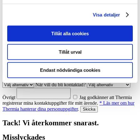
Visa detaljer
Tillåt alla cookies
Kontakta mig
Fyll i uppgifterna nedan, så återkommer vi till dig. Ange under
Tillåt urval
'övrigt' om det gäller offert eller något annat ärende.
Namn
Telefon
Endast nödvändiga cookies
E-post
Ort
Hur vill du bli kontaktad?
När vill du bli kontaktad?
Övrigt
Jag godkänner att Thermia
registrerar mina kontaktuppgifter för mitt ärende.
* Läs mer om hur
Thermia hanterar dina personuppgifter
.
Tack! Vi återkommer snarast.
Misslyckades