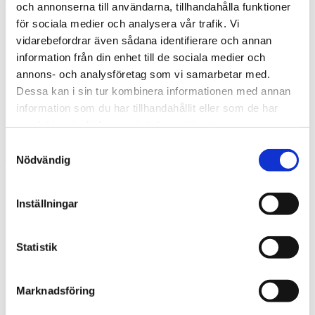
och annonserna till användarna, tillhandahålla funktioner
för sociala medier och analysera vår trafik. Vi
Prata med en expert
vidarebefordrar även sådana identifierare och annan
Begär offert
information från din enhet till de sociala medier och
Kontakta mig
annons- och analysföretag som vi samarbetar med.
Boka hembesök
Ring oss
Dessa kan i sin tur kombinera informationen med annan
Kontakt
information som du har tillhandahållit eller som de har
Meny
samlat in när du har använt deras tjänster.
Samtyckesval
Nödvändig
Inställningar
Ulvsby Rör AB
Statistik
Certifierad Thermiainstallatör, Karlstad
Marknadsföring