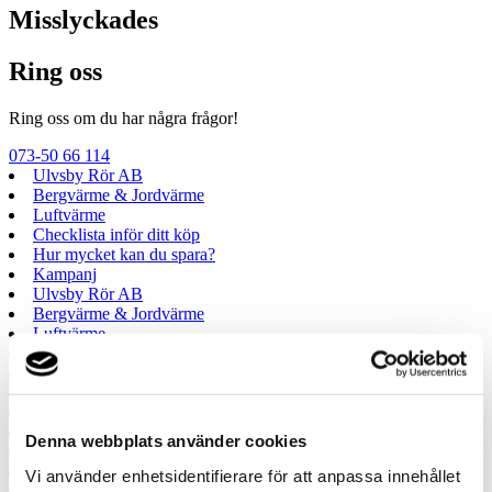
Misslyckades
Ring oss
Ring oss om du har några frågor!
073-50 66 114
Ulvsby Rör AB
Bergvärme & Jordvärme
Luftvärme
Checklista inför ditt köp
Hur mycket kan du spara?
Kampanj
Ulvsby Rör AB
Bergvärme & Jordvärme
Luftvärme
Checklista inför ditt köp
Hur mycket kan du spara?
Kampanj
Prata med en expert
Begär offert
Denna webbplats använder cookies
Kontakta mig
Boka hembesök
Vi använder enhetsidentifierare för att anpassa innehållet
Ring oss