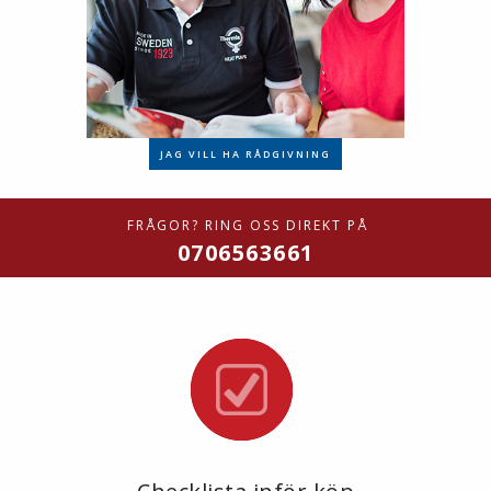
JAG VILL HA RÅDGIVNING
FRÅGOR? RING OSS DIREKT PÅ
0706563661