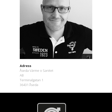
Adress
Åseda Värme o Sanitet
AB
Terminalgatan 1
36431 Åseda