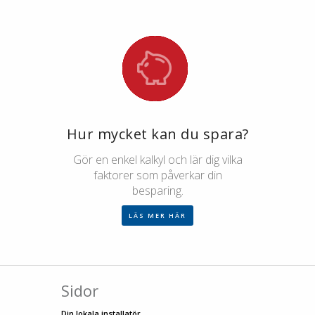
Hur mycket kan du spara?
Gör en enkel kalkyl och lär dig vilka
faktorer som påverkar din
besparing.
LÄS MER HÄR
Sidor
Din lokala installatör