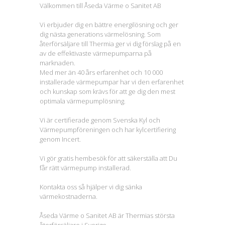
Välkommen till Åseda Värme o Sanitet AB
Vi erbjuder dig en bättre energilösning och ger
dig nästa generations värmelösning. Som
återförsäljare till Thermia ger vi dig förslag på en
av de effektivaste värmepumparna på
marknaden.
Med mer än 40 års erfarenhet och 10 000
installerade värmepumpar har vi den erfarenhet
och kunskap som krävs för att ge dig den mest
optimala värmepumplösning.
Vi är certifierade genom Svenska Kyl och
Värmepumpföreningen och har kylcertifiering
genom Incert.
Vi gör gratis hembesök för att säkerställa att Du
får rätt värmepump installerad.
Kontakta oss så hjälper vi dig sänka
värmekostnaderna.
Åseda Värme o Sanitet AB är Thermias största