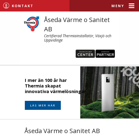
KONTAKT
MENY
Åseda Värme o Sanitet
AB
Certifierad Thermiainstallatör, Växjö och
Uppvidinge
I mer än 100 år har
Thermia skapat
innovativa värmelösningar
LÄS MER HÄR
Åseda Värme o Sanitet AB