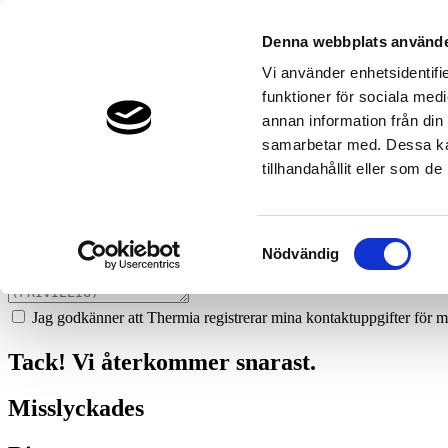
1082
assemblin-vs-ab---skelleftea
Denna webbplats använde
Prata med en expert
Vi använder enhetsidentifie
funktioner för sociala medi
Vi ger dig gärna goda råd - helt kostnadsfritt.
annan information från din
0708-18 71 92
samarbetar med. Dessa kan
tillhandahållit eller som d
Boka ett hembesök
Vi hjälper dig att räkna ut mycket du kan spara med en värmepump!
Samtyckesval
Nödvändig
Jag godkänner att Thermia registrerar mina kontaktuppgifter för m
Tack! Vi återkommer snarast.
Misslyckades