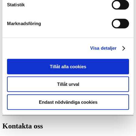
Statistik
B & O Rör och Värmeservice AB
Marknadsföring
Certifierad Thermiainstallatör, Göteborg
Visa detaljer
B & O Rör och Värmeservice AB
- din certifierade återförsäljare i Göteborg.
Tillåt alla cookies
Vi hjälper dig hitta den värmepumpslösning som passar bäst för just
dig och ditt hus.
Tillåt urval
Endast nödvändiga cookies
Vid varje värmepumpsinstallation tar vi ett helhetsansvar och
säkerställer att du får en lösning som du blir helt nöjd med.
Kontakta oss