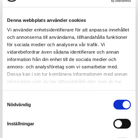
Misslyckades
Ring oss
Denna webbplats använder cookies
Vi använder enhetsidentifierare för att anpassa innehållet
Ring oss om du har några frågor!
och annonserna till användarna, tillhandahålla funktioner
0300-37672
för sociala medier och analysera vår trafik. Vi
Prata med en expert
vidarebefordrar även sådana identifierare och annan
Begär offert
information från din enhet till de sociala medier och
Kontakta mig
Boka hembesök
annons- och analysföretag som vi samarbetar med.
Ring oss
Dessa kan i sin tur kombinera informationen med annan
information som du har tillhandahållit eller som de har
Prata med en expert
samlat in när du har använt deras tjänster.
Begär offert
Samtyckesval
Kontakta mig
Boka hembesök
Nödvändig
Ring oss
Kontakt
Inställningar