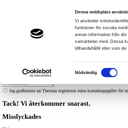
1077
bertilsson--bertilsson-ror-ab
Denna webbplats använde
Prata med en expert
Vi använder enhetsidentifie
funktioner för sociala medi
Vi ger dig gärna goda råd - helt kostnadsfritt.
annan information från din
0702-72 99 93
samarbetar med. Dessa kan
tillhandahållit eller som d
Boka ett hembesök
Vi hjälper dig att räkna ut mycket du kan spara med en värmepump!
Samtyckesval
Nödvändig
Jag godkänner att Thermia registrerar mina kontaktuppgifter för m
Tack! Vi återkommer snarast.
Misslyckades