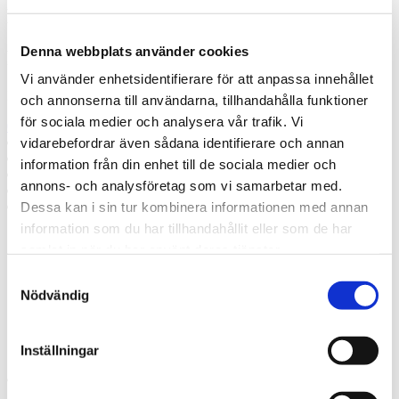
Misslyckades
Denna webbplats använder cookies
Ring oss
Vi använder enhetsidentifierare för att anpassa innehållet
Ring oss om du har några frågor!
och annonserna till användarna, tillhandahålla funktioner
för sociala medier och analysera vår trafik. Vi
08-550 312 73
Prata med en expert
vidarebefordrar även sådana identifierare och annan
Begär offert
information från din enhet till de sociala medier och
Kontakta mig
annons- och analysföretag som vi samarbetar med.
Boka hembesök
Ring oss
Dessa kan i sin tur kombinera informationen med annan
information som du har tillhandahållit eller som de har
samlat in när du har använt deras tjänster.
Prata med en expert
Begär offert
Samtyckesval
Kontakta mig
Nödvändig
Boka hembesök
Ring oss
Kontakt
Inställningar