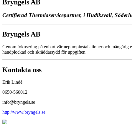
Bryngels AB
Certifierad Thermiaservicepartner, i Hudiksvall, Söd
Bryngels AB
Genom fokusering på enbart värmepumpinstallationer och mångårig erf
handplockad och skräddarsydd för uppgiften.
Kontakta oss
Erik Lindé
0650-560012
info@bryngels.se
http://www.bryngels.se