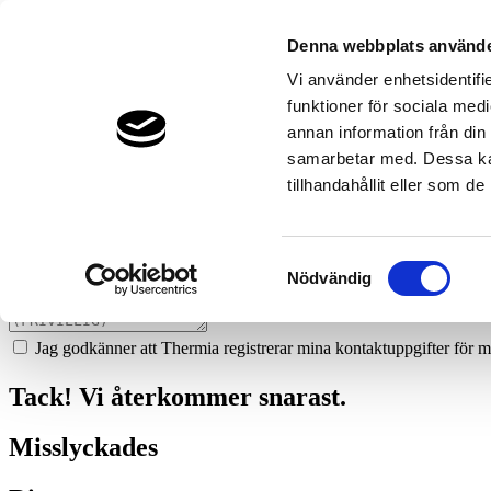
21
bryngels-hudiksvall
Denna webbplats använde
Prata med en expert
Vi använder enhetsidentifie
funktioner för sociala medi
Vi ger dig gärna goda råd - helt kostnadsfritt.
annan information från din
0650-560012
samarbetar med. Dessa kan
tillhandahållit eller som d
Boka ett hembesök
Vi hjälper dig att räkna ut mycket du kan spara med en värmepump!
Samtyckesval
Nödvändig
Jag godkänner att Thermia registrerar mina kontaktuppgifter för m
Tack! Vi återkommer snarast.
Misslyckades