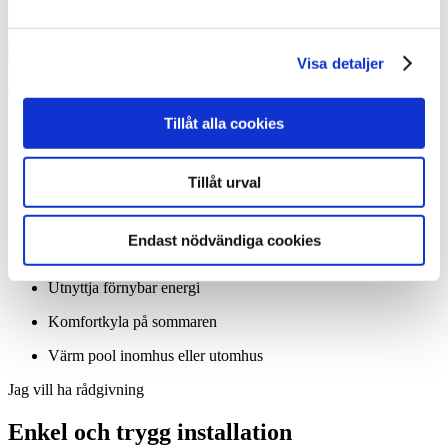
Visa detaljer
Tack! Vi återkommer snarast.
Tillåt alla cookies
Misslyckades
Tillåt urval
Spara pengar från första dagen
Ditt hus ökar i värde
Endast nödvändiga cookies
Tryggt och bekvämt
Utnyttja förnybar energi
Komfortkyla på sommaren
Värm pool inomhus eller utomhus
Jag vill ha rådgivning
Enkel och trygg installation