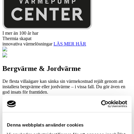
I mer än 100 år har
Thermia skapat
innovativa värmelösningar
LÄS MER HÄR
Bergvärme & Jordvärme
De flesta villaägare kan sänka sin värmekostnad rejält genom att
installera bergvärme eller jordvärme – i vissa fall. Du gör även en
god insats för framtiden.
Med en värmepump utvinns solenergi som lagrats i berggrund eller
mark, vilken metod som passar bäst beror på förutsättningarna på
din tomt. Via ett vattenburet system värmer din värmepump sedan
upp både hus och varmvatten.
Denna webbplats använder cookies