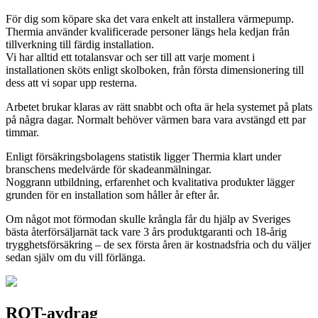
För dig som köpare ska det vara enkelt att installera värmepump.
Thermia använder kvalificerade personer längs hela kedjan från
tillverkning till färdig installation.
Vi har alltid ett totalansvar och ser till att varje moment i
installationen sköts enligt skolboken, från första dimensionering till
dess att vi sopar upp resterna.
Arbetet brukar klaras av rätt snabbt och ofta är hela systemet på plats
på några dagar. Normalt behöver värmen bara vara avstängd ett par
timmar.
Enligt försäkringsbolagens statistik ligger Thermia klart under
branschens medelvärde för skadeanmälningar.
Noggrann utbildning, erfarenhet och kvalitativa produkter lägger
grunden för en installation som håller år efter år.
Om något mot förmodan skulle krångla får du hjälp av Sveriges
bästa återförsäljarnät tack vare 3 års produktgaranti och 18-årig
trygghetsförsäkring – de sex första åren är kostnadsfria och du väljer
sedan själv om du vill förlänga.
ROT-avdrag