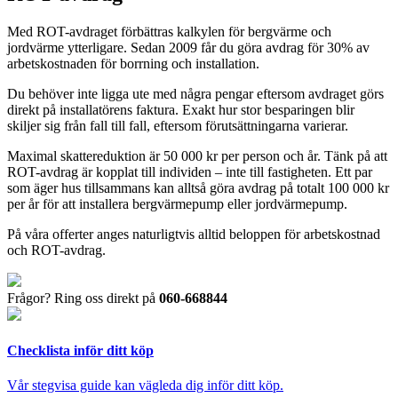
Med ROT-avdraget förbättras kalkylen för bergvärme och
jordvärme ytterligare. Sedan 2009 får du göra avdrag för 30% av
arbetskostnaden för borrning och installation.
Du behöver inte ligga ute med några pengar eftersom avdraget görs
direkt på installatörens faktura. Exakt hur stor besparingen blir
skiljer sig från fall till fall, eftersom förutsättningarna varierar.
Maximal skattereduktion är 50 000 kr per person och år. Tänk på att
ROT-avdrag är kopplat till individen – inte till fastigheten. Ett par
som äger hus tillsammans kan alltså göra avdrag på totalt 100 000 kr
per år för att installera bergvärmepump eller jordvärmepump.
På våra offerter anges naturligtvis alltid beloppen för arbetskostnad
och ROT-avdrag.
Frågor? Ring oss direkt på
060-668844
Checklista inför ditt köp
Vår stegvisa guide kan vägleda dig inför ditt köp.