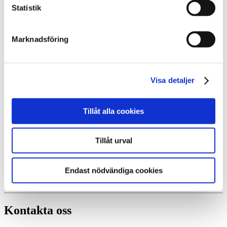
Statistik
Dorotea Värme & Sanitet AB
Marknadsföring
Certifierad Thermiainstallatör, Dorotea
Visa detaljer
Dorotea Värme & Sanitet AB
- din certifierade återförsäljare i Dorotea.
Tillåt alla cookies
Vi hjälper dig hitta den värmepumpslösning som passar bäst för just
dig och ditt hus.
Tillåt urval
Endast nödvändiga cookies
Vid varje värmepumpsinstallation tar vi ett helhetsansvar och
säkerställer att du får en lösning som du blir helt nöjd med.
Kontakta oss