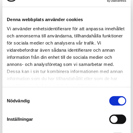
Misslyckades
Ring oss
Denna webbplats använder cookies
Vi använder enhetsidentifierare för att anpassa innehållet
Ring oss om du har några frågor!
och annonserna till användarna, tillhandahålla funktioner
0942-515 95
för sociala medier och analysera vår trafik. Vi
Prata med en expert
vidarebefordrar även sådana identifierare och annan
Begär offert
information från din enhet till de sociala medier och
Kontakta mig
Boka hembesök
annons- och analysföretag som vi samarbetar med.
Ring oss
Dessa kan i sin tur kombinera informationen med annan
information som du har tillhandahållit eller som de har
Prata med en expert
samlat in när du har använt deras tjänster.
Begär offert
Samtyckesval
Kontakta mig
Boka hembesök
Nödvändig
Ring oss
Kontakt
Inställningar