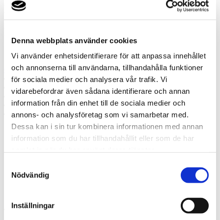
Misslyckades
Ring oss
Denna webbplats använder cookies
Ring oss om du har några frågor!
Vi använder enhetsidentifierare för att anpassa innehållet
och annonserna till användarna, tillhandahålla funktioner
0271-21000
Prata med en expert
för sociala medier och analysera vår trafik. Vi
Begär offert
vidarebefordrar även sådana identifierare och annan
Kontakta mig
information från din enhet till de sociala medier och
Boka hembesök
Ring oss
annons- och analysföretag som vi samarbetar med.
Dessa kan i sin tur kombinera informationen med annan
information som du har tillhandahållit eller som de har
Prata med en expert
Begär offert
samlat in när du har använt deras tjänster.
Kontakta mig
Samtyckesval
Boka hembesök
Nödvändig
Ring oss
Kontakt
Inställningar