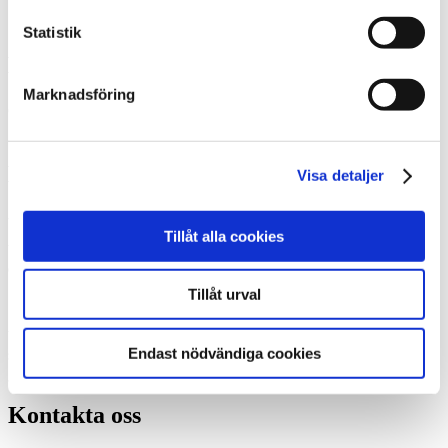
Statistik
Edmarks rör AB
Marknadsföring
Certifierad Thermiainstallatör, Edsbyn
Edmarks rör AB
Visa detaljer
- din certifierade återförsäljare i Edsbyn.
Tillåt alla cookies
Vi hjälper dig hitta den värmepumpslösning som passar bäst för just
dig och ditt hus.
Tillåt urval
Vid varje värmepumpsinstallation tar vi ett helhetsansvar och
Endast nödvändiga cookies
säkerställer att du får en lösning som du blir helt nöjd med.
Kontakta oss