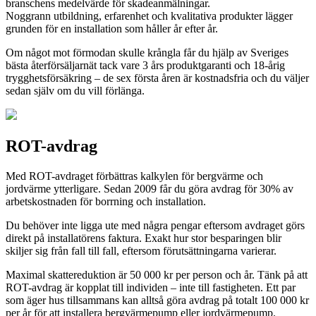
branschens medelvärde för skadeanmälningar.
Noggrann utbildning, erfarenhet och kvalitativa produkter lägger
grunden för en installation som håller år efter år.
Om något mot förmodan skulle krångla får du hjälp av Sveriges
bästa återförsäljarnät tack vare 3 års produktgaranti och 18-årig
trygghetsförsäkring – de sex första åren är kostnadsfria och du väljer
sedan själv om du vill förlänga.
ROT-avdrag
Med ROT-avdraget förbättras kalkylen för bergvärme och
jordvärme ytterligare. Sedan 2009 får du göra avdrag för 30% av
arbetskostnaden för borrning och installation.
Du behöver inte ligga ute med några pengar eftersom avdraget görs
direkt på installatörens faktura. Exakt hur stor besparingen blir
skiljer sig från fall till fall, eftersom förutsättningarna varierar.
Maximal skattereduktion är 50 000 kr per person och år. Tänk på att
ROT-avdrag är kopplat till individen – inte till fastigheten. Ett par
som äger hus tillsammans kan alltså göra avdrag på totalt 100 000 kr
per år för att installera bergvärmepump eller jordvärmepump.