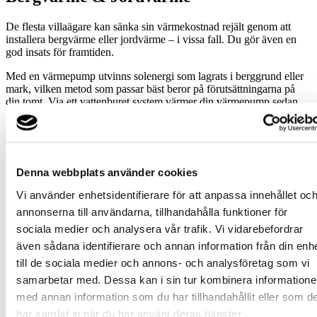
De flesta villaägare kan sänka sin värmekostnad rejält genom att
installera bergvärme eller jordvärme – i vissa fall. Du gör även en
god insats för framtiden.
Med en värmepump utvinns solenergi som lagrats i berggrund eller
mark, vilken metod som passar bäst beror på förutsättningarna på
din tomt. Via ett vattenburet system värmer din värmepump sedan
upp både hus och varmvatten.
Fördelar med värmepump
Denna webbplats använder cookies
Vi använder enhetsidentifierare för att anpassa innehållet oc
Idag är det många som vet att värmepumpar lönar sig i längden.
annonserna till användarna, tillhandahålla funktioner för
Men faktum är att kostnaden blir lägre redan första dagen, eftersom
besparingen täcker både ränta och amortering. Dessutom ökar husets
sociala medier och analysera vår trafik. Vi vidarebefordrar
värde. En värmepump betalar sig alltså både i sänkta driftskostnader
även sådana identifierare och annan information från din enh
och i ett högre pris den dag det är dags att sälja huset.
till de sociala medier och annons- och analysföretag som vi
En värmepump ger stabil värme som regleras automatiskt, varje dag
samarbetar med. Dessa kan i sin tur kombinera information
året runt. På sommaren kan den användas för komfortkyla och
med annan information som du har tillhandahållit eller som d
poolvärme. Vi hjälper dig att räkna ut vilket system du behöver och
hur mycket du kan spara.
har samlat in när du har använt deras tjänster.