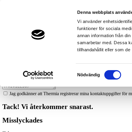
192
elverstigs-bygg-ab
Denna webbplats använde
Prata med en expert
Vi använder enhetsidentifie
funktioner för sociala medi
Vi ger dig gärna goda råd - helt kostnadsfritt.
annan information från din
070-3436629
samarbetar med. Dessa kan
tillhandahållit eller som d
Boka ett hembesök
Vi hjälper dig att räkna ut mycket du kan spara med en värmepump!
Samtyckesval
Nödvändig
Jag godkänner att Thermia registrerar mina kontaktuppgifter för m
Tack! Vi återkommer snarast.
Misslyckades