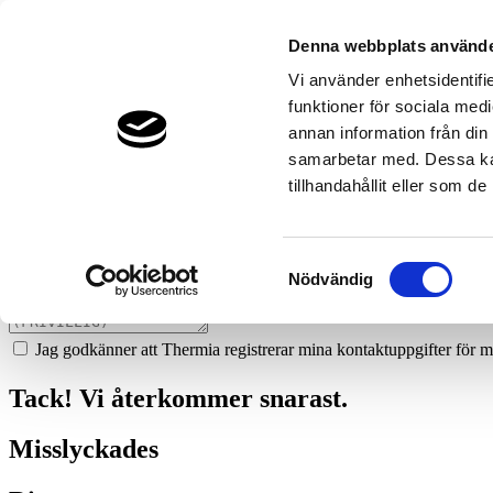
950
energiteamet-i-umea-ab-2
Denna webbplats använde
Prata med en expert
Vi använder enhetsidentifie
funktioner för sociala medi
Vi ger dig gärna goda råd - helt kostnadsfritt.
annan information från din
070-588 19 73
samarbetar med. Dessa kan
tillhandahållit eller som d
Boka ett hembesök
Vi hjälper dig att räkna ut mycket du kan spara med en värmepump!
Samtyckesval
Nödvändig
Jag godkänner att Thermia registrerar mina kontaktuppgifter för m
Tack! Vi återkommer snarast.
Misslyckades