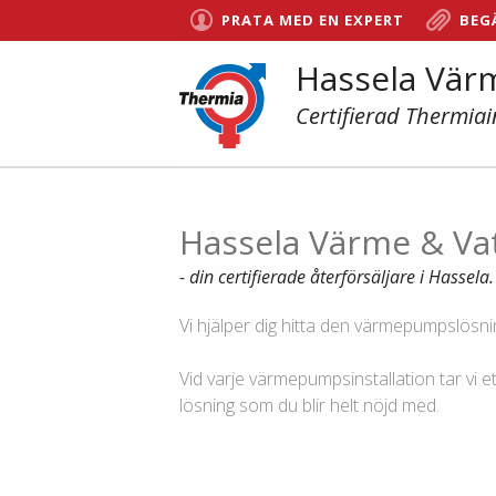
PRATA MED EN EXPERT
BEG
Hassela Vär
Certifierad Thermiai
Hassela Värme & Va
- din certifierade återförsäljare i Hassela.
Vi hjälper dig hitta den värmepumpslösnin
Vid varje värmepumpsinstallation tar vi e
lösning som du blir helt nöjd med.