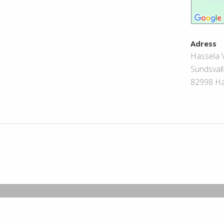
Adress
Hassela 
Sundsval
82998 Ha