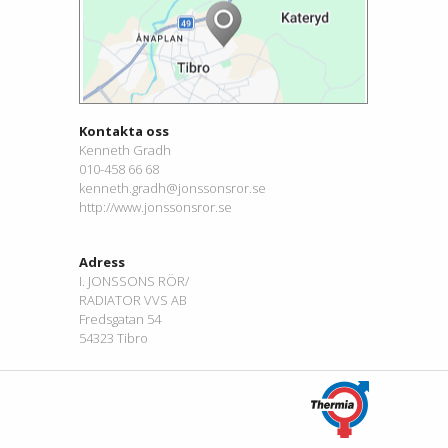
Kontakta oss
Kenneth Gradh
010-458 66 68
kenneth.gradh@jonssonsror.se
http://www.jonssonsror.se
Adress
I. JONSSONS RÖR/
RADIATOR VVS AB
Fredsgatan 54
54323 Tibro