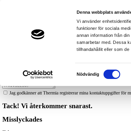
817
jg-vvs--varmepumpar-ab
Denna webbplats använde
Prata med en expert
Vi använder enhetsidentifie
funktioner för sociala medi
Vi ger dig gärna goda råd - helt kostnadsfritt.
annan information från din
0730-75 27 51
samarbetar med. Dessa kan
tillhandahållit eller som d
Boka ett hembesök
Vi hjälper dig att räkna ut mycket du kan spara med en värmepump!
Samtyckesval
Nödvändig
Jag godkänner att Thermia registrerar mina kontaktuppgifter för m
Tack! Vi återkommer snarast.
Misslyckades