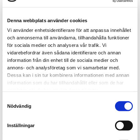
Misslyckades
Ring oss
Denna webbplats använder cookies
Vi använder enhetsidentifierare för att anpassa innehållet
Ring oss om du har några frågor!
och annonserna till användarna, tillhandahålla funktioner
+46 735 46 37 97
för sociala medier och analysera vår trafik. Vi
Prata med en expert
vidarebefordrar även sådana identifierare och annan
Begär offert
information från din enhet till de sociala medier och
Kontakta mig
Boka hembesök
annons- och analysföretag som vi samarbetar med.
Ring oss
Dessa kan i sin tur kombinera informationen med annan
information som du har tillhandahållit eller som de har
Prata med en expert
samlat in när du har använt deras tjänster.
Begär offert
Samtyckesval
Kontakta mig
Boka hembesök
Nödvändig
Ring oss
Kontakt
Inställningar