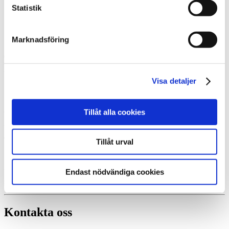
Statistik
JJ VVS i Sölvesborg AB
Marknadsföring
Certifierad Thermiainstallatör, Sölvesborg
Visa detaljer
JJ VVS i Sölvesborg AB
- din certifierade återförsäljare i Sölvesborg.
Tillåt alla cookies
Vi hjälper dig hitta den värmepumpslösning som passar bäst för just
dig och ditt hus.
Tillåt urval
Endast nödvändiga cookies
Vid varje värmepumpsinstallation tar vi ett helhetsansvar och
säkerställer att du får en lösning som du blir helt nöjd med.
Kontakta oss