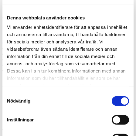
Misslyckades
Denna webbplats använder cookies
Ring oss
Vi använder enhetsidentifierare för att anpassa innehållet
Ring oss om du har några frågor!
och annonserna till användarna, tillhandahålla funktioner
för sociala medier och analysera vår trafik. Vi
0292 301 62
Prata med en expert
vidarebefordrar även sådana identifierare och annan
Begär offert
information från din enhet till de sociala medier och
Kontakta mig
annons- och analysföretag som vi samarbetar med.
Boka hembesök
Ring oss
Dessa kan i sin tur kombinera informationen med annan
information som du har tillhandahållit eller som de har
samlat in när du har använt deras tjänster.
Prata med en expert
Begär offert
Samtyckesval
Kontakta mig
Nödvändig
Boka hembesök
Ring oss
Kontakt
Inställningar