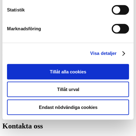
Statistik
Kjellners Rör i Kvänum AB
Marknadsföring
Certifierad Thermiainstallatör, Kvänum
Kjellners Rör i Kvänum AB
Visa detaljer
- din certifierade återförsäljare i Kvänum.
Tillåt alla cookies
Vi hjälper dig hitta den värmepumpslösning som passar bäst för just
dig och ditt hus.
Tillåt urval
Vid varje värmepumpsinstallation tar vi ett helhetsansvar och
Endast nödvändiga cookies
säkerställer att du får en lösning som du blir helt nöjd med.
Kontakta oss