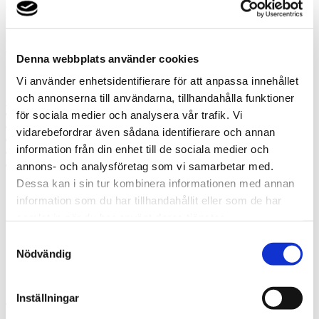
Misslyckades
Ring oss
Denna webbplats använder cookies
Ring oss om du har några frågor!
Vi använder enhetsidentifierare för att anpassa innehållet
och annonserna till användarna, tillhandahålla funktioner
0512-10198
Prata med en expert
för sociala medier och analysera vår trafik. Vi
Begär offert
vidarebefordrar även sådana identifierare och annan
Kontakta mig
information från din enhet till de sociala medier och
Boka hembesök
Ring oss
annons- och analysföretag som vi samarbetar med.
Dessa kan i sin tur kombinera informationen med annan
information som du har tillhandahållit eller som de har
Prata med en expert
Begär offert
samlat in när du har använt deras tjänster.
Kontakta mig
Samtyckesval
Boka hembesök
Nödvändig
Ring oss
Kontakt
Inställningar