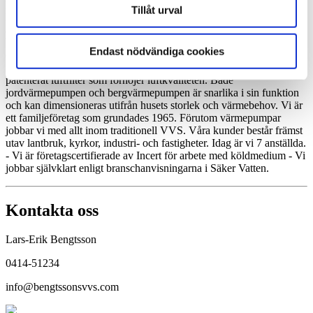
luftvärmepumpar använder är luften. Luftvärmepumparna finns som
Tillåt urval
luft/luft värmepump och som luft/vattenvärmepumpar som är enklare
att montera än bergvärmepumpen och jordvärmepumpen. Oftast
består luft/vatten värmepumpen och luft/luft värmepumpen utav två
Endast nödvändiga cookies
delar som monteras var för sig, en utomhus och en inomhus.
Luftvärmepumparna är försedda med aerodynamiska EC-fläktar och
patenterat luftfilter som förhöjer luftkvaliteten. Både
jordvärmepumpen och bergvärmepumpen är snarlika i sin funktion
och kan dimensioneras utifrån husets storlek och värmebehov. Vi är
ett familjeföretag som grundades 1965. Förutom värmepumpar
jobbar vi med allt inom traditionell VVS. Våra kunder består främst
utav lantbruk, kyrkor, industri- och fastigheter. Idag är vi 7 anställda.
- Vi är företagscertifierade av Incert för arbete med köldmedium - Vi
jobbar självklart enligt branschanvisningarna i Säker Vatten.
Kontakta oss
Lars-Erik Bengtsson
0414-51234
info@bengtssonsvvs.com