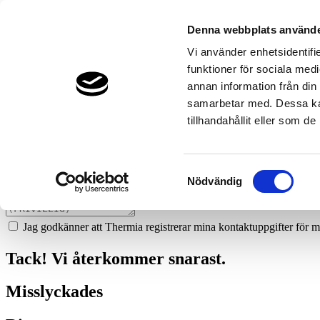
868
olja--sanitet-i-solleftea-ab
Denna webbplats använde
Prata med en expert
Vi använder enhetsidentifie
funktioner för sociala medi
Vi ger dig gärna goda råd - helt kostnadsfritt.
annan information från din
070-6644935
samarbetar med. Dessa kan
tillhandahållit eller som d
Boka ett hembesök
Vi hjälper dig att räkna ut mycket du kan spara med en värmepump!
Samtyckesval
Nödvändig
Jag godkänner att Thermia registrerar mina kontaktuppgifter för m
Tack! Vi återkommer snarast.
Misslyckades