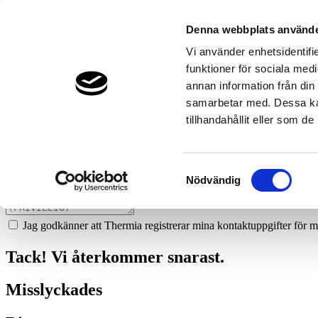
318
pe-bes-vvs-ab-filipstad
Denna webbplats använde
Prata med en expert
Vi använder enhetsidentifie
funktioner för sociala medi
Vi ger dig gärna goda råd - helt kostnadsfritt.
annan information från din
0590-13014
samarbetar med. Dessa kan
tillhandahållit eller som d
Boka ett hembesök
Vi hjälper dig att räkna ut mycket du kan spara med en värmepump!
Samtyckesval
Nödvändig
Jag godkänner att Thermia registrerar mina kontaktuppgifter för m
Tack! Vi återkommer snarast.
Misslyckades