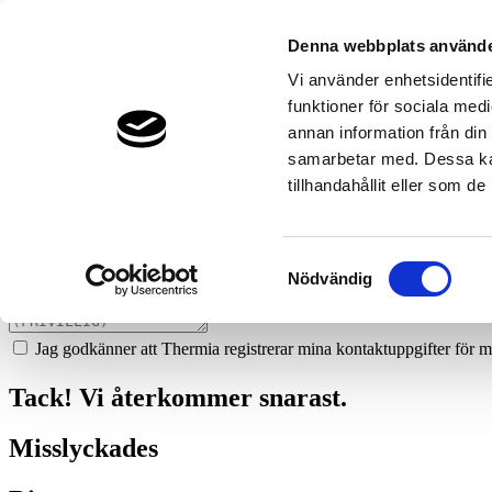
941
radiator-vvs-ab-i-kramfors
Denna webbplats använde
Prata med en expert
Vi använder enhetsidentifie
funktioner för sociala medi
Vi ger dig gärna goda råd - helt kostnadsfritt.
annan information från din
010-4586695
samarbetar med. Dessa kan
tillhandahållit eller som d
Boka ett hembesök
Vi hjälper dig att räkna ut mycket du kan spara med en värmepump!
Samtyckesval
Nödvändig
Jag godkänner att Thermia registrerar mina kontaktuppgifter för m
Tack! Vi återkommer snarast.
Misslyckades