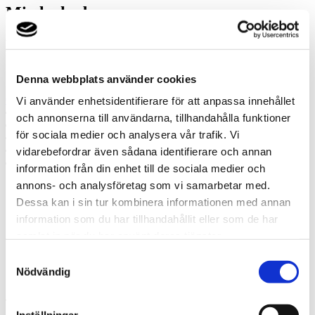
Misslyckades
Ring oss
Ring oss om du har några frågor!
Denna webbplats använder cookies
08-590 341 30
Vi använder enhetsidentifierare för att anpassa innehållet
Prata med en expert
och annonserna till användarna, tillhandahålla funktioner
Begär offert
för sociala medier och analysera vår trafik. Vi
Kontakta mig
Boka hembesök
vidarebefordrar även sådana identifierare och annan
Ring oss
information från din enhet till de sociala medier och
annons- och analysföretag som vi samarbetar med.
Prata med en expert
Dessa kan i sin tur kombinera informationen med annan
Begär offert
information som du har tillhandahållit eller som de har
Kontakta mig
samlat in när du har använt deras tjänster.
Boka hembesök
Ring oss
Samtyckesval
Kontakt
Nödvändig
Inställningar