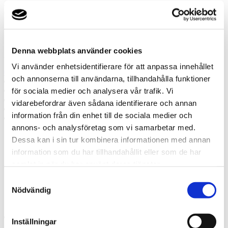
Misslyckades
Ring oss
Denna webbplats använder cookies
Ring oss om du har några frågor!
Vi använder enhetsidentifierare för att anpassa innehållet
0371-308 15
och annonserna till användarna, tillhandahålla funktioner
Prata med en expert
Begär offert
för sociala medier och analysera vår trafik. Vi
Kontakta mig
vidarebefordrar även sådana identifierare och annan
Boka hembesök
information från din enhet till de sociala medier och
Ring oss
annons- och analysföretag som vi samarbetar med.
Dessa kan i sin tur kombinera informationen med annan
Prata med en expert
information som du har tillhandahållit eller som de har
Begär offert
Kontakta mig
samlat in när du har använt deras tjänster.
Boka hembesök
Samtyckesval
Ring oss
Nödvändig
Kontakt
Inställningar