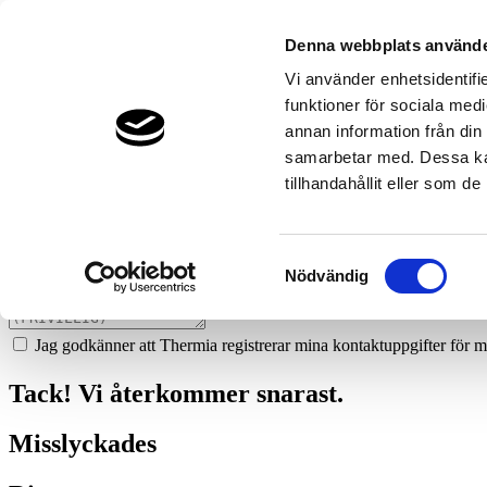
657
sandbackens-ror-i-linkoping-ab
Denna webbplats använde
Prata med en expert
Vi använder enhetsidentifie
funktioner för sociala medi
Vi ger dig gärna goda råd - helt kostnadsfritt.
annan information från din
073-029 91 47
samarbetar med. Dessa kan
tillhandahållit eller som d
Boka ett hembesök
Vi hjälper dig att räkna ut mycket du kan spara med en värmepump!
Samtyckesval
Nödvändig
Jag godkänner att Thermia registrerar mina kontaktuppgifter för m
Tack! Vi återkommer snarast.
Misslyckades