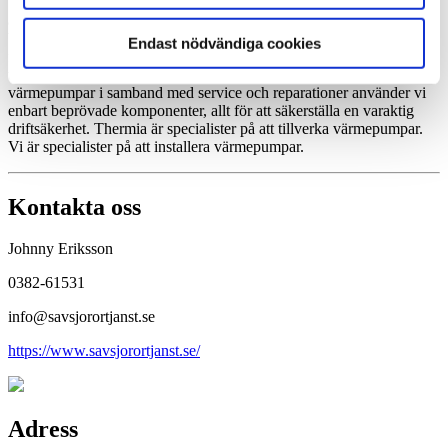
Vatteninstallation är ett regelverk som är framtaget av branschens
aktörer för att minska risken för vattenskador, legionellaspridning,
brännskador och förgiftning. Vid köp av Thermia värmepump är du
Endast nödvändiga cookies
försäkrad via Thermia Trygg. Målet är att ge en ökad säkerhet och
trygghet för brukaren. När det gäller reservdelar för Thermia
värmepumpar i samband med service och reparationer använder vi
enbart beprövade komponenter, allt för att säkerställa en varaktig
driftsäkerhet. Thermia är specialister på att tillverka värmepumpar.
Vi är specialister på att installera värmepumpar.
Kontakta oss
Johnny Eriksson
0382-61531
info@savsjorortjanst.se
https://www.savsjorortjanst.se/
Adress