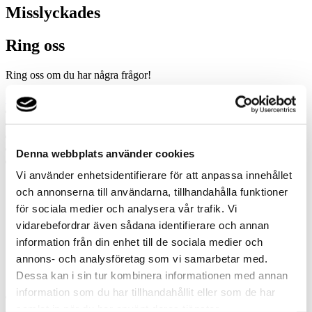
Misslyckades
Ring oss
Ring oss om du har några frågor!
0382-61531
Prata med en expert
Begär offert
Kontakta mig
Boka hembesök
Denna webbplats använder cookies
Ring oss
Vi använder enhetsidentifierare för att anpassa innehållet
och annonserna till användarna, tillhandahålla funktioner
Prata med en expert
för sociala medier och analysera vår trafik. Vi
Begär offert
Kontakta mig
vidarebefordrar även sådana identifierare och annan
Boka hembesök
information från din enhet till de sociala medier och
Ring oss
annons- och analysföretag som vi samarbetar med.
Kontakt
Dessa kan i sin tur kombinera informationen med annan
information som du har tillhandahållit eller som de har
samlat in när du har använt deras tjänster.