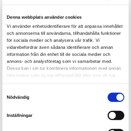
Misslyckades
Denna webbplats använder cookies
Ring oss
Vi använder enhetsidentifierare för att anpassa innehållet
Ring oss om du har några frågor!
och annonserna till användarna, tillhandahålla funktioner
för sociala medier och analysera vår trafik. Vi
+46 70 3116735
Prata med en expert
vidarebefordrar även sådana identifierare och annan
Begär offert
information från din enhet till de sociala medier och
Kontakta mig
annons- och analysföretag som vi samarbetar med.
Boka hembesök
Ring oss
Dessa kan i sin tur kombinera informationen med annan
information som du har tillhandahållit eller som de har
samlat in när du har använt deras tjänster.
Prata med en expert
Begär offert
Samtyckesval
Kontakta mig
Nödvändig
Boka hembesök
Ring oss
Kontakt
Inställningar