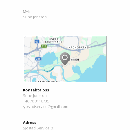
Mvh
Sune Jonsson
Kontakta oss
Sune Jonsson
+46 70 3116735
sjostadservice@gmail.com
Adress
Sjöstad Service &