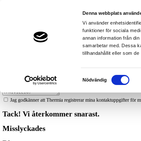
68
soderlunds-ror-tierp
Denna webbplats använde
Prata med en expert
Vi använder enhetsidentifie
funktioner för sociala medi
Vi ger dig gärna goda råd - helt kostnadsfritt.
annan information från din
0293-22730
samarbetar med. Dessa kan
tillhandahållit eller som d
Boka ett hembesök
Vi hjälper dig att räkna ut mycket du kan spara med en värmepump!
Samtyckesval
Nödvändig
Jag godkänner att Thermia registrerar mina kontaktuppgifter för m
Tack! Vi återkommer snarast.
Misslyckades