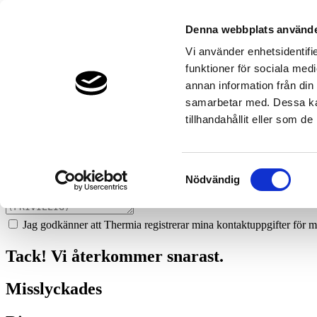
902
ternstedt-invent-ab-vastervik
Denna webbplats använde
Prata med en expert
Vi använder enhetsidentifie
funktioner för sociala medi
Vi ger dig gärna goda råd - helt kostnadsfritt.
annan information från din
0490-679 01
samarbetar med. Dessa kan
tillhandahållit eller som d
Boka ett hembesök
Vi hjälper dig att räkna ut mycket du kan spara med en värmepump!
Samtyckesval
Nödvändig
Jag godkänner att Thermia registrerar mina kontaktuppgifter för m
Tack! Vi återkommer snarast.
Misslyckades