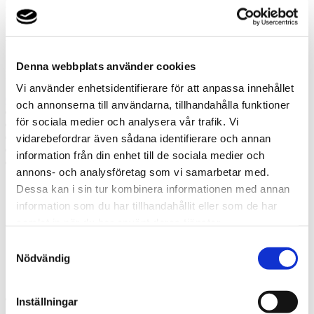
Misslyckades
Ring oss
Denna webbplats använder cookies
Ring oss om du har några frågor!
Vi använder enhetsidentifierare för att anpassa innehållet
0411-44 330
och annonserna till användarna, tillhandahålla funktioner
Prata med en expert
för sociala medier och analysera vår trafik. Vi
Begär offert
Kontakta mig
vidarebefordrar även sådana identifierare och annan
Boka hembesök
information från din enhet till de sociala medier och
Ring oss
annons- och analysföretag som vi samarbetar med.
Dessa kan i sin tur kombinera informationen med annan
Prata med en expert
information som du har tillhandahållit eller som de har
Begär offert
samlat in när du har använt deras tjänster.
Kontakta mig
Boka hembesök
Samtyckesval
Ring oss
Nödvändig
Kontakt
Inställningar