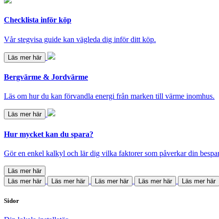
Checklista inför köp
Vår stegvisa guide kan vägleda dig inför ditt köp.
Läs mer här
Bergvärme & Jordvärme
Läs om hur du kan förvandla energi från marken till värme inomhus.
Läs mer här
Hur mycket kan du spara?
Gör en enkel kalkyl och lär dig vilka faktorer som påverkar din bespa
Läs mer här
Läs mer här
Läs mer här
Läs mer här
Läs mer här
Läs mer här
Sidor