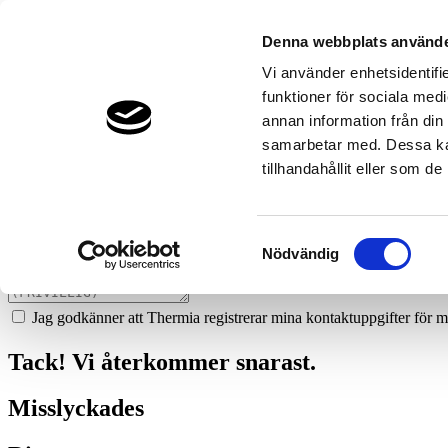
64
wiiks-ror-storvik
Denna webbplats använde
Prata med en expert
Vi använder enhetsidentifie
funktioner för sociala medi
Vi ger dig gärna goda råd - helt kostnadsfritt.
annan information från din
0290-317 00
samarbetar med. Dessa kan
tillhandahållit eller som d
Boka ett hembesök
Vi hjälper dig att räkna ut mycket du kan spara med en värmepump!
Samtyckesval
Nödvändig
Jag godkänner att Thermia registrerar mina kontaktuppgifter för m
Tack! Vi återkommer snarast.
Misslyckades