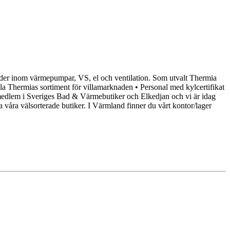
renader inom värmepumpar, VS, el och ventilation. Som utvalt Thermia
a Thermias sortiment för villamarknaden • Personal med kylcertifikat
n medlem i Sveriges Bad & Värmebutiker och Elkedjan och vi är idag
våra välsorterade butiker. I Värmland finner du vårt kontor/lager