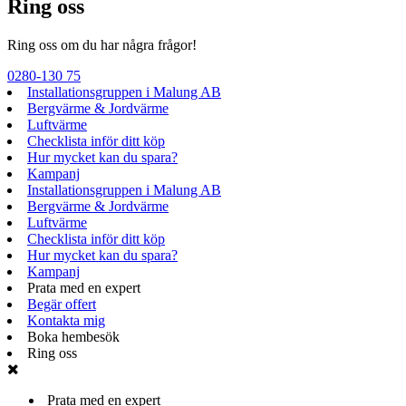
Ring oss
Ring oss om du har några frågor!
0280-130 75
Installationsgruppen i Malung AB
Bergvärme & Jordvärme
Luftvärme
Checklista inför ditt köp
Hur mycket kan du spara?
Kampanj
Installationsgruppen i Malung AB
Bergvärme & Jordvärme
Luftvärme
Checklista inför ditt köp
Hur mycket kan du spara?
Kampanj
Prata med en expert
Begär offert
Kontakta mig
Boka hembesök
Ring oss
Prata med en expert