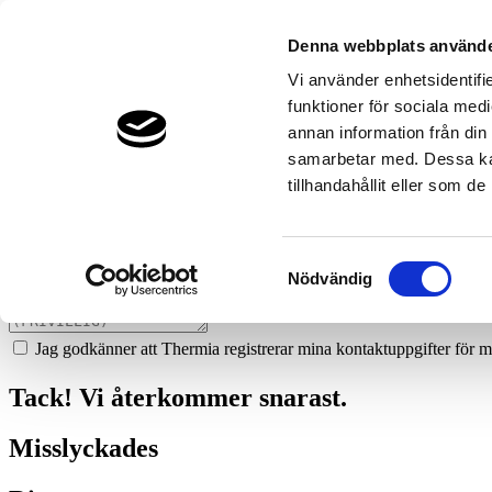
43
installationsgruppen-malung
Denna webbplats använde
Prata med en expert
Vi använder enhetsidentifie
funktioner för sociala medi
Vi ger dig gärna goda råd - helt kostnadsfritt.
annan information från din
0280-130 75
samarbetar med. Dessa kan
tillhandahållit eller som d
Boka ett hembesök
Vi hjälper dig att räkna ut mycket du kan spara med en värmepump!
Samtyckesval
Nödvändig
Jag godkänner att Thermia registrerar mina kontaktuppgifter för m
Tack! Vi återkommer snarast.
Misslyckades