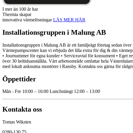
I mer än 100 år har
Thermia skapat
innovativa värmelösningar
LÄS MER HÄR
Installationsgruppen i Malung AB
Installationsgruppen i Malung AB är ett familjeägt företag sedan över 
Värmepumpscenter kan vi erbjuda det lilla extra för dig & din värme
• Journummer för egna kunder • Serviceavtal för konsument • Eget res
över 30 heltidsanställda. Vårt arbetsområde omfattar hela Västerdala
med lokalt anknutna montörer i Ransby. Kontakta oss gärna för rådgiv
Öppettider
Mån - Fre 10:00 – 16:00 Lunchstängt 12:00 – 13:00
Kontakta oss
Tomas Wiksten
0280-130 75