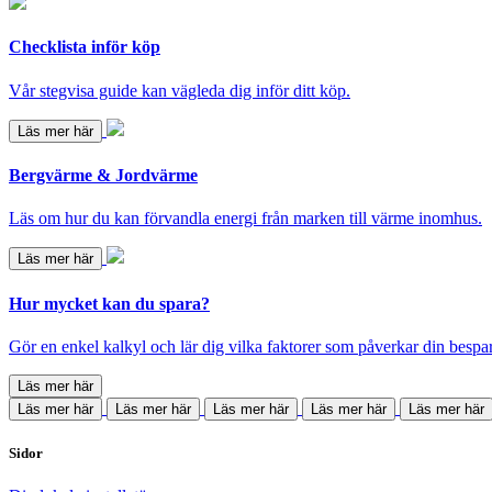
Checklista inför köp
Vår stegvisa guide kan vägleda dig inför ditt köp.
Läs mer här
Bergvärme & Jordvärme
Läs om hur du kan förvandla energi från marken till värme inomhus.
Läs mer här
Hur mycket kan du spara?
Gör en enkel kalkyl och lär dig vilka faktorer som påverkar din bespa
Läs mer här
Läs mer här
Läs mer här
Läs mer här
Läs mer här
Läs mer här
Sidor