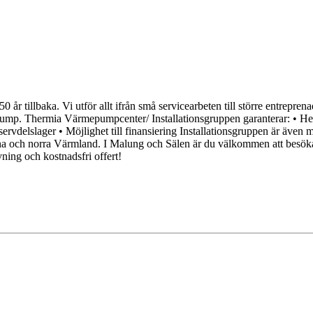
50 år tillbaka. Vi utför allt ifrån små servicearbeten till större entrep
pump. Thermia Värmepumpcenter/ Installationsgruppen garanterar: • Hel
ervdelslager • Möjlighet till finansiering Installationsgruppen är äve
rna och norra Värmland. I Malung och Sälen är du välkommen att besöka 
ning och kostnadsfri offert!