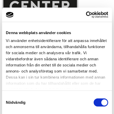
I mer än 100 år har
Thermia skapat
innovativa värmelösningar
LÄS MER HÄR
Denna webbplats använder cookies
Vi använder enhetsidentifierare för att anpassa innehållet
Johansson & Gunverth VVS & EL AB
och annonserna till användarna, tillhandahålla funktioner
för sociala medier och analysera vår trafik. Vi
Vi erbjuder dig allt inom uppvärmning och arbetar endast med de
ledande aktörerna inom varje arbetsområde. Våra specialutbildade
vidarebefordrar även sådana identifierare och annan
servicetekniker har fullständiga certifikat och vi kalkylerar,
information från din enhet till de sociala medier och
installerar, servar och utför även konvertering av ditt befintliga
annons- och analysföretag som vi samarbetar med.
värmesystem, från eluppvärmning till vattenburen värme, allt för att
sänka din energikostnad.
Dessa kan i sin tur kombinera informationen med annan
information som du har tillhandahållit eller som de har
Öppettider
samlat in när du har använt deras tjänster.
Samtyckesval
mån-fre 07.00-18.00 lör 09.00-12.00
Nödvändig
Kontakta oss