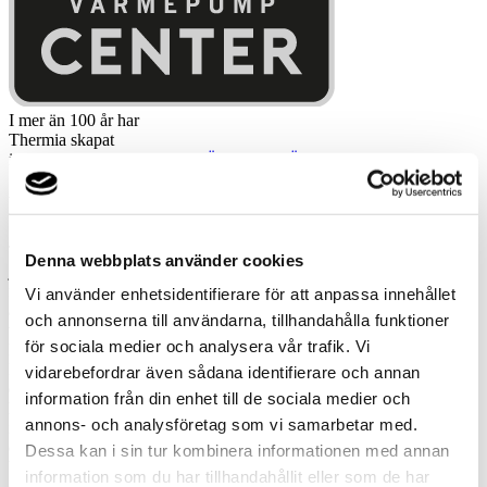
I mer än 100 år har
Thermia skapat
innovativa värmelösningar
LÄS MER HÄR
Roland Johanssons Rörservice AB
Totalansvar värmepumpinstallationer Sedan slutet av 70-talet har vi
Denna webbplats använder cookies
jobbat med Thermias värmepumpar och därför kan du lita på att du
får den bästa värmepumpen från marknadens ledande aktör
Vi använder enhetsidentifierare för att anpassa innehållet
anpassad specifikt för ditt och husets behov. Utgångspunkten för vår
och annonserna till användarna, tillhandahålla funktioner
verksamhet är Vollsjö/Södra Sandby i södra Skåne. Vi arbetar även
för sociala medier och analysera vår trafik. Vi
kring Malmö, Lund, Kävlinge, Staffanstorp, Dalby, Veberöd,
Blentarp och Sjöbo. Med oss som värmepumpssamarbetspartner är
vidarebefordrar även sådana identifierare och annan
du fullständigt trygg med att vi alltid kommer att bistå med ett
information från din enhet till de sociala medier och
hundraprocentigt totalansvar för hela värmepumpsinstallationen
annons- och analysföretag som vi samarbetar med.
inräknat borrning, grävning, finjustering, demontering och
elinstallationer. Vår expertis är nöjd service, professionellt underhåll,
Dessa kan i sin tur kombinera informationen med annan
bemötande och rådgivning. Vilken typ av värmepump som är passar
information som du har tillhandahållit eller som de har
dig bäst jord- och bergvärmepumpar, luft/vatten värmepumpar,