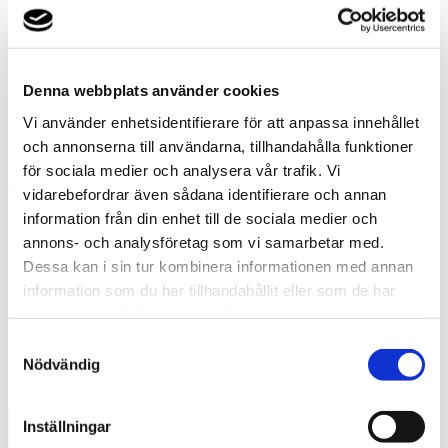
Denna webbplats använder cookies
Hemligheten bakom
Vi använder enhetsidentifierare för att anpassa innehållet
och annonserna till användarna, tillhandahålla funktioner
100 år av värmländsk innovation
för sociala medier och analysera vår trafik. Vi
vidarebefordrar även sådana identifierare och annan
Thermia arbetar varje dag för att utveckla morgondagens
värmelösningar. Det gör att vi vågar lova unik kvalitet,
information från din enhet till de sociala medier och
marknadsledande teknik och innovativa produkter. Med inspiration
annons- och analysföretag som vi samarbetar med.
från naturen levererar Thermia, tillsammans med erfarna
Dessa kan i sin tur kombinera informationen med annan
installatörer, trygghet i varje steg.
information som du har tillhandahållit eller som de har
KONTAKTA MIG
samlat in när du har använt deras tjänster.
Jag vill få kontakt med en erfaren
Samtyckesval
Nödvändig
installatör
Inställningar